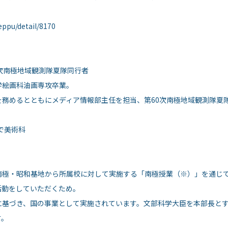
eppu/detail/8170
次南極地域観測隊夏隊同行者
学絵画科油画専攻卒業。
を務めるとともにメディア情報部主任を担当、第60次南極地域観測隊夏
で美術科
南極・昭和基地から所属校に対して実施する「南極授業（※）」を通じ
活動をしていただくため。
に基づき、国の事業として実施されています。文部科学大臣を本部長と
す。