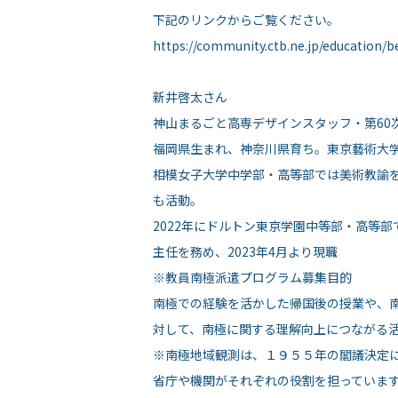
下記のリンクからご覧ください。
https://community.ctb.ne.jp/education/b
新井啓太さん
神山まるごと高専デザインスタッフ・第60
福岡県生まれ、神奈川県育ち。東京藝術大
相模女子大学中学部・高等部では美術教諭
も活動。
2022年にドルトン東京学園中等部・高等部
主任を務め、2023年4月より現職
※教員南極派遣プログラム募集目的
南極での経験を活かした帰国後の授業や、
対して、南極に関する理解向上につながる
※南極地域観測は、１９５５年の閣議決定
省庁や機関がそれぞれの役割を担っていま